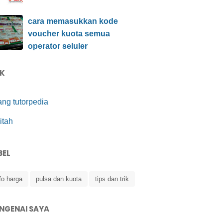
cara memasukkan kode
voucher kuota semua
operator seluler
NK
ang tutorpedia
itah
BEL
fo harga
pulsa dan kuota
tips dan trik
NGENAI SAYA