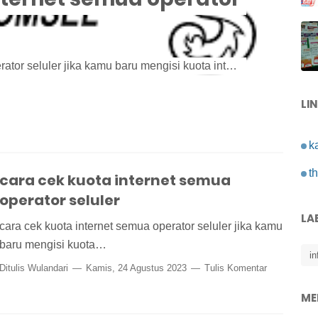
cara cek kuota internet semua operator seluler jika kamu baru mengisi kuota internet dan sedang mencari informasi tentang cara cek kuot...
LI
k
th
cara cek kuota internet semua
operator seluler
LA
cara cek kuota internet semua operator seluler jika kamu
baru mengisi kuota…
in
Ditulis
Wulandari
Kamis, 24 Agustus 2023
Tulis Komentar
ME